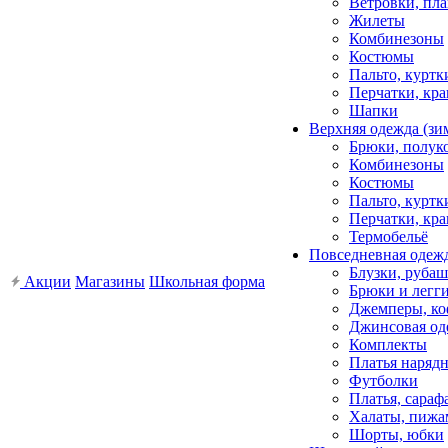
Ветровки, пл
Жилеты
Комбинезоны
Костюмы
Пальто, куртк
Перчатки, кра
Шапки
Верхняя одежда (зи
Брюки, полук
Комбинезоны
Костюмы
Пальто, куртк
Перчатки, кра
Термобельё
Повседневная одеж
Блузки, рубаш
Акции
Магазины
Школьная форма
Брюки и легг
Джемперы, ко
Джинсовая од
Комплекты
Платья наряд
Футболки
Платья, сара
Халаты, пиж
Шорты, юбки