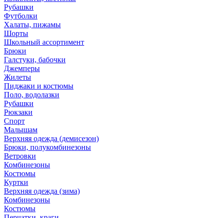
Рубашки
Футболки
Халаты, пижамы
Шорты
Школьный ассортимент
Брюки
Галстуки, бабочки
Джемперы
Жилеты
Пиджаки и костюмы
Поло, водолазки
Рубашки
Рюкзаки
Спорт
Малышам
Верхняя одежда (демисезон)
Брюки, полукомбинезоны
Ветровки
Комбинезоны
Костюмы
Куртки
Верхняя одежда (зима)
Комбинезоны
Костюмы
Перчатки, краги