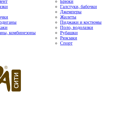
мент
Брюки
азки
Галстуки, бабочки
Джемперы
очки
Жилеты
рдиганы
Пиджаки и костюмы
жаки
Поло, водолазки
фаны, комбинезоны
Рубашки
Рюкзаки
Спорт