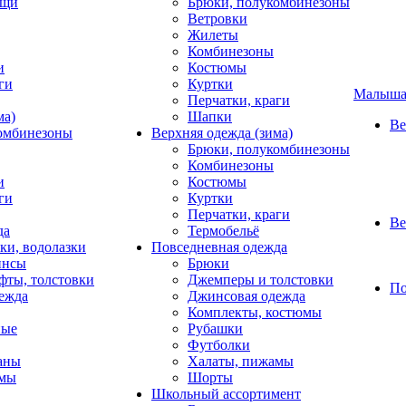
ащи
Брюки, полукомбинезоны
Ветровки
Жилеты
Комбинезоны
и
Костюмы
ги
Куртки
Малыш
Перчатки, краги
ма)
Шапки
Ве
омбинезоны
Верхняя одежда (зима)
Брюки, полукомбинезоны
Комбинезоны
и
Костюмы
ги
Куртки
Перчатки, краги
Ве
да
Термобельё
ки, водолазки
Повседневная одежда
инсы
Брюки
фты, толстовки
Джемперы и толстовки
По
ежда
Джинсовая одежда
Комплекты, костюмы
ные
Рубашки
Футболки
фаны
Халаты, пижамы
амы
Шорты
Школьный ассортимент